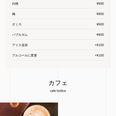
白桃
¥600
梅
¥600
ざくろ
¥600
バブルガム
¥600
アイス追加
+¥100
アルコールに変更
+¥100
カフェ
cafe hot/ice